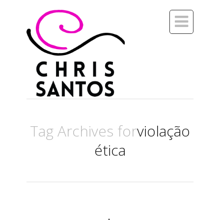

Tag Archives for
violação
ética