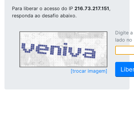
Para liberar o acesso
do IP
216.73.217.151
,
responda ao desafio abaixo.
Digite 
lado no
[trocar imagem]