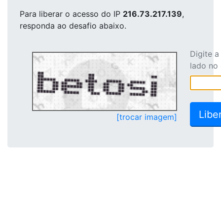
Para liberar o acesso
do IP
216.73.217.139
,
responda ao desafio abaixo.
Digite 
lado no
[trocar imagem]