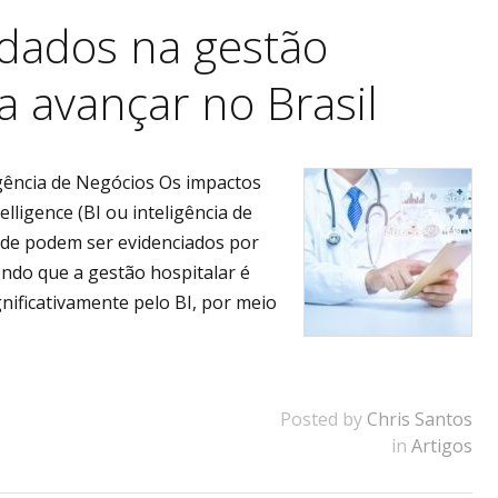
 dados na gestão
a avançar no Brasil
gência de Negócios Os impactos
elligence (BI ou inteligência de
de podem ser evidenciados por
sendo que a gestão hospitalar é
nificativamente pelo BI, por meio
Posted by
Chris Santos
in
Artigos