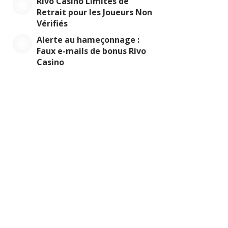
Rivo Casino Limites de
Retrait pour les Joueurs Non
Vérifiés
Alerte au hameçonnage :
Faux e-mails de bonus Rivo
Casino