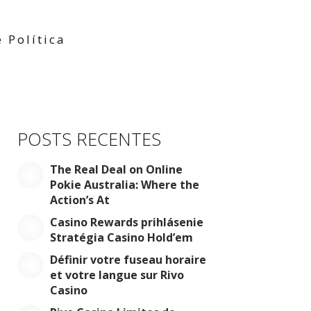
 Política
POSTS RECENTES
The Real Deal on Online
Pokie Australia: Where the
Action’s At
Casino Rewards prihlásenie
Stratégia Casino Hold’em
Définir votre fuseau horaire
et votre langue sur Rivo
Casino