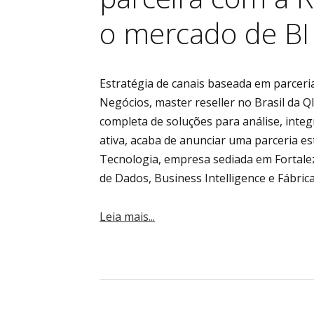
o mercado de BI
Estratégia de canais baseada em parceria
Negócios, master reseller no Brasil da Q
completa de soluções para análise, integ
ativa, acaba de anunciar uma parceria e
Tecnologia, empresa sediada em Fortalez
de Dados, Business Intelligence e Fábrica
Leia mais...