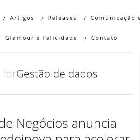
Artigos
Releases
Comunicação e
Glamour e Felicidade
Contato
 for
Gestão de dados
a de Negócios anuncia
edeinova para acelerar