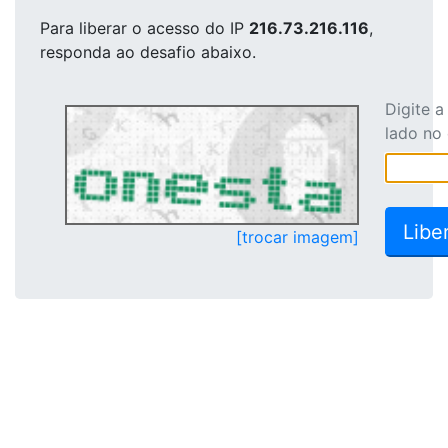
Para liberar o acesso
do IP
216.73.216.116
,
responda ao desafio abaixo.
Digite 
lado no
[trocar imagem]