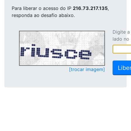
Para liberar o acesso
do IP
216.73.217.135
,
responda ao desafio abaixo.
Digite 
lado no
[trocar imagem]