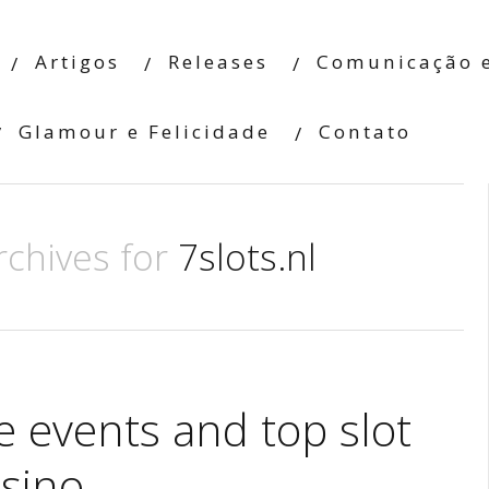
Artigos
Releases
Comunicação e
Glamour e Felicidade
Contato
rchives for
7slots.nl
e events and top slot
asino