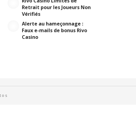
Rivo Casino Limites de
Retrait pour les Joueurs Non
Vérifiés
Alerte au hameçonnage :
Faux e-mails de bonus Rivo
Casino
tos