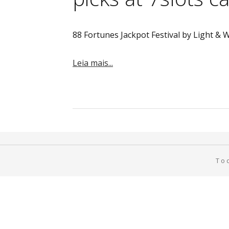
88 Fortunes Jackpot Festival by Light &
Leia mais...
To