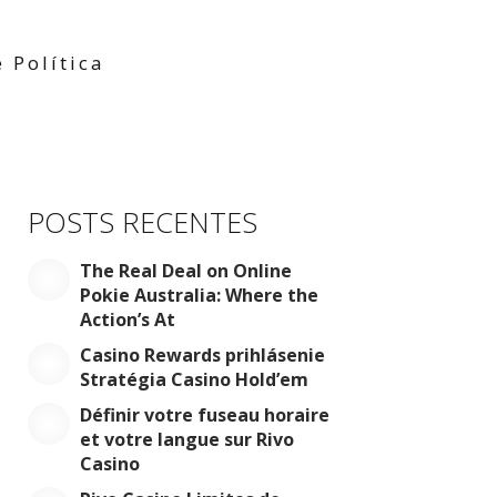
 Política
POSTS RECENTES
The Real Deal on Online
Pokie Australia: Where the
Action’s At
Casino Rewards prihlásenie
Stratégia Casino Hold’em
Définir votre fuseau horaire
et votre langue sur Rivo
Casino