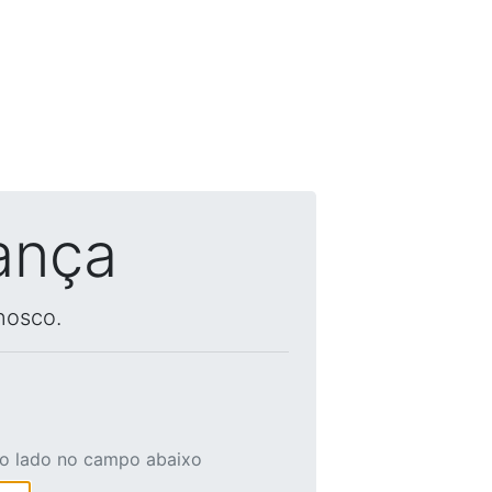
ança
nosco.
ao lado no campo abaixo