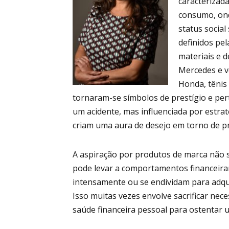
caracterizad
consumo, ond
status socia
definidos pe
materiais e d
Mercedes e ve
Honda, tênis
tornaram-se símbolos de prestígio e per
um acidente, mas influenciada por estra
criam uma aura de desejo em torno de pr
A aspiração por produtos de marca não 
pode levar a comportamentos financeir
intensamente ou se endividam para adquir
Isso muitas vezes envolve sacrificar nec
saúde financeira pessoal para ostentar u