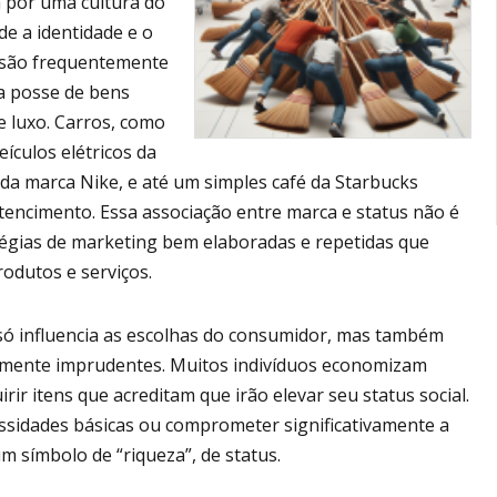
a por uma cultura do
e a identidade e o
l são frequentemente
la posse de bens
e luxo. Carros, como
ículos elétricos da
 da marca Nike, e até um simples café da Starbucks
tencimento. Essa associação entre marca e status não é
tégias de marketing bem elaboradas e repetidas que
odutos e serviços.
só influencia as escolhas do consumidor, mas também
amente imprudentes. Muitos indivíduos economizam
ir itens que acreditam que irão elevar seu status social.
essidades básicas ou comprometer significativamente a
m símbolo de “riqueza”, de status.