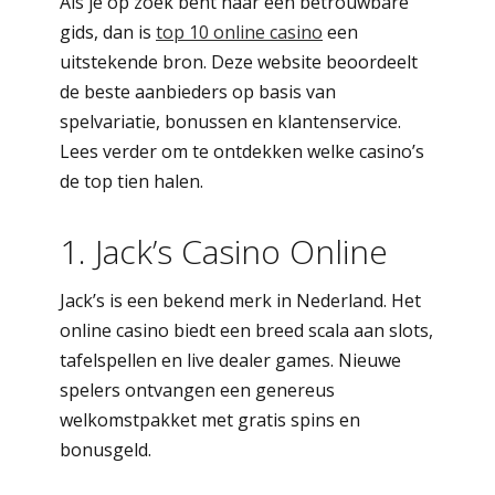
Als je op zoek bent naar een betrouwbare
gids, dan is
top 10 online casino
een
uitstekende bron. Deze website beoordeelt
de beste aanbieders op basis van
spelvariatie, bonussen en klantenservice.
Lees verder om te ontdekken welke casino’s
de top tien halen.
1. Jack’s Casino Online
Jack’s is een bekend merk in Nederland. Het
online casino biedt een breed scala aan slots,
tafelspellen en live dealer games. Nieuwe
spelers ontvangen een genereus
welkomstpakket met gratis spins en
bonusgeld.