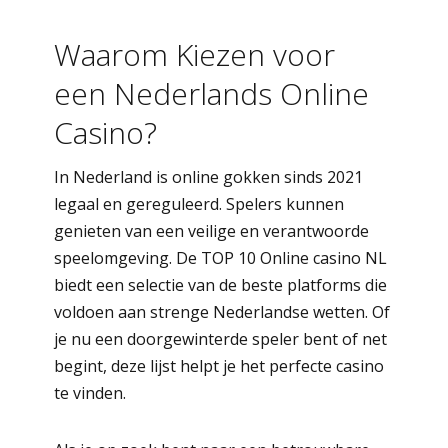
Waarom Kiezen voor
een Nederlands Online
Casino?
In Nederland is online gokken sinds 2021
legaal en gereguleerd. Spelers kunnen
genieten van een veilige en verantwoorde
speelomgeving. De TOP 10 Online casino NL
biedt een selectie van de beste platforms die
voldoen aan strenge Nederlandse wetten. Of
je nu een doorgewinterde speler bent of net
begint, deze lijst helpt je het perfecte casino
te vinden.