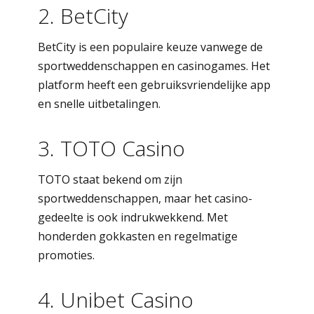
2. BetCity
BetCity is een populaire keuze vanwege de
sportweddenschappen en casinogames. Het
platform heeft een gebruiksvriendelijke app
en snelle uitbetalingen.
3. TOTO Casino
TOTO staat bekend om zijn
sportweddenschappen, maar het casino-
gedeelte is ook indrukwekkend. Met
honderden gokkasten en regelmatige
promoties.
4. Unibet Casino