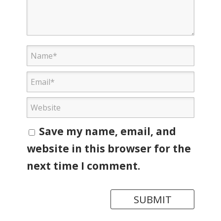
Save my name, email, and
website in this browser for the
next time I comment.