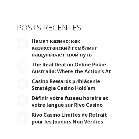
POSTS RECENTES
Намат казино: как
казахстанский гемблинг
нащупывает свой путь
The Real Deal on Online Pokie
Australia: Where the Action’s At
Casino Rewards prihlásenie
Stratégia Casino Hold’em
Définir votre fuseau horaire et
votre langue sur Rivo Casino
Rivo Casino Limites de Retrait
pour les Joueurs Non Vérifiés