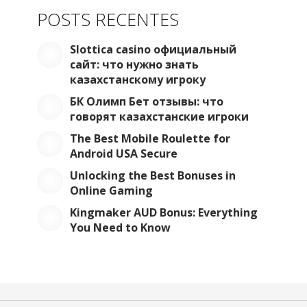
POSTS RECENTES
Slottica casino официальный
сайт: что нужно знать
казахстанскому игроку
БК Олимп Бет отзывы: что
говорят казахстанские игроки
The Best Mobile Roulette for
Android USA Secure
Unlocking the Best Bonuses in
Online Gaming
Kingmaker AUD Bonus: Everything
You Need to Know