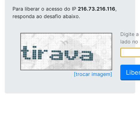
Para liberar o acesso
do IP
216.73.216.116
,
responda ao desafio abaixo.
Digite 
lado no
[trocar imagem]