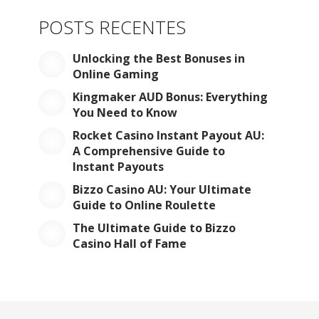
POSTS RECENTES
Unlocking the Best Bonuses in
Online Gaming
Kingmaker AUD Bonus: Everything
You Need to Know
Rocket Casino Instant Payout AU:
A Comprehensive Guide to
Instant Payouts
Bizzo Casino AU: Your Ultimate
Guide to Online Roulette
The Ultimate Guide to Bizzo
Casino Hall of Fame