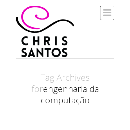

Tag Archives
for
engenharia da
computação