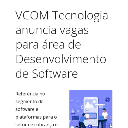
VCOM Tecnologia
anuncia vagas
para área de
Desenvolvimento
de Software
Referência no
segmento de
software e
plataformas para o
setor de cobrança e