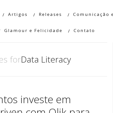
Artigos
Releases
Comunicação e
Glamour e Felicidade
Contato
es for
Data Literacy
ntos investe em
driven com Qlik para