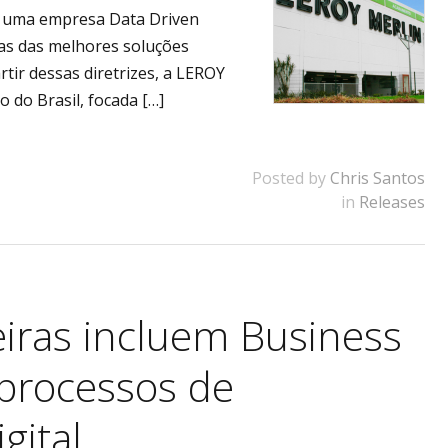
r uma empresa Data Driven
as das melhores soluções
rtir dessas diretrizes, a LEROY
 do Brasil, focada […]
Posted by
Chris Santos
in
Releases
eiras incluem Business
 processos de
gital