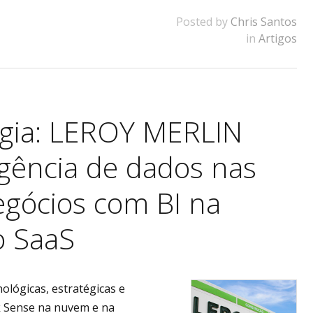
Posted by
Chris Santos
in
Artigos
ogia: LEROY MERLIN
igência de dados nas
egócios com BI na
 SaaS
ológicas, estratégicas e
k Sense na nuvem e na