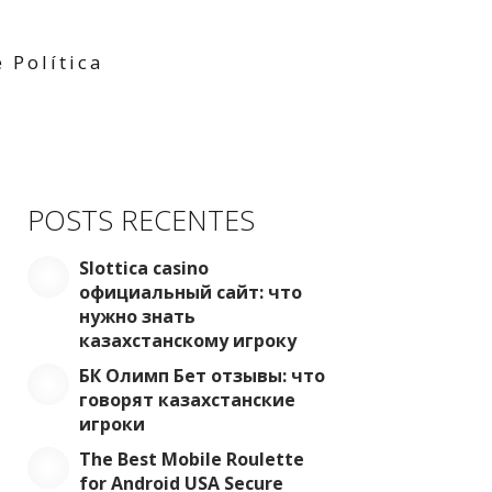
 Política
POSTS RECENTES
Slottica casino
официальный сайт: что
нужно знать
казахстанскому игроку
БК Олимп Бет отзывы: что
говорят казахстанские
игроки
The Best Mobile Roulette
for Android USA Secure