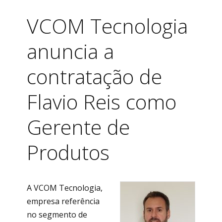
VCOM Tecnologia
anuncia a
contratação de
Flavio Reis como
Gerente de
Produtos
A VCOM Tecnologia,
empresa referência
no segmento de