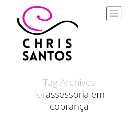

Tag Archives
for
assessoria em
cobrança