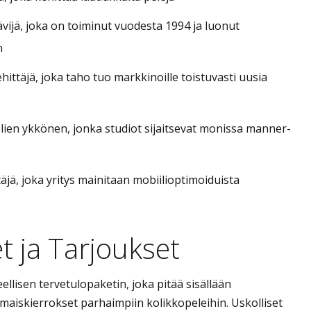
ijä, joka on toiminut vuodesta 1994 ja luonut
n
hittäjä, joka taho tuo markkinoille toistuvasti uusia
lien ykkönen, jonka studiot sijaitsevat monissa manner-
äjä, joka yritys mainitaan mobiilioptimoiduista
t ja Tarjoukset
llisen tervetulopaketin, joka pitää sisällään
lmaiskierrokset parhaimpiin kolikkopeleihin. Uskolliset