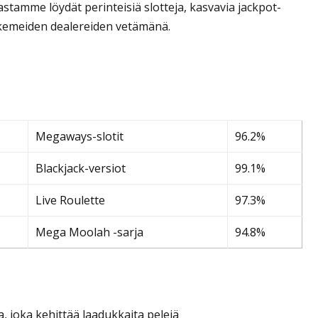
stamme löydät perinteisiä slotteja, kasvavia jackpot-
kokemeiden dealereiden vetämänä.
Megaways-slotit
96.2%
Blackjack-versiot
99.1%
Live Roulette
97.3%
Mega Moolah -sarja
94.8%
, joka kehittää laadukkaita pelejä