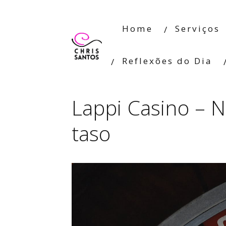
Home
Serviços
Reflexões do Dia
Lappi Casino – N
taso