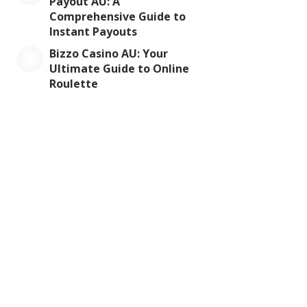
Payout AU: A
Comprehensive Guide to
Instant Payouts
Bizzo Casino AU: Your
Ultimate Guide to Online
Roulette