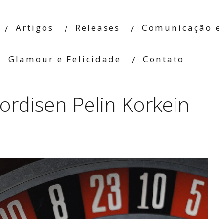
Artigos
Releases
Comunicação e
Glamour e Felicidade
Contato
ordisen Pelin Korkein