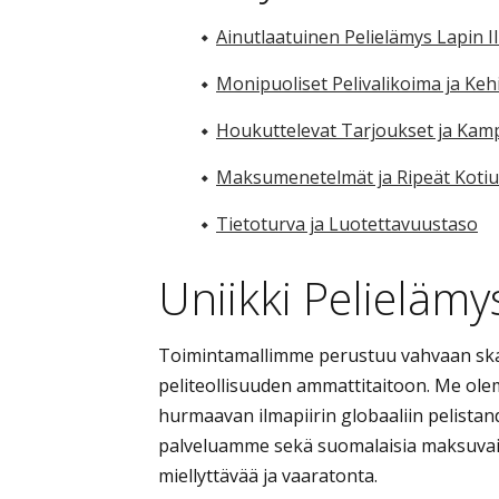
Ainutlaatuinen Pelielämys Lapin I
Monipuoliset Pelivalikoima ja Kehi
Houkuttelevat Tarjoukset ja Kam
Maksumenetelmät ja Ripeät Kotiu
Tietoturva ja Luotettavuustaso
Uniikki Pelielämy
Toimintamallimme perustuu vahvaan ska
peliteollisuuden ammattitaitoon. Me ole
hurmaavan ilmapiirin globaaliin pelista
palveluamme sekä suomalaisia maksuvai
miellyttävää ja vaaratonta.