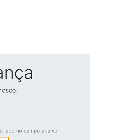
ança
nosco.
ao lado no campo abaixo