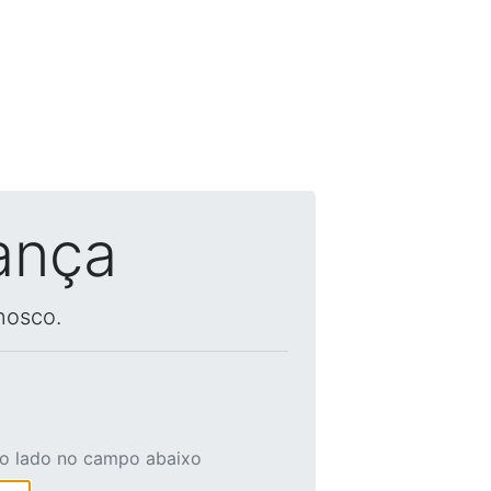
ança
nosco.
ao lado no campo abaixo