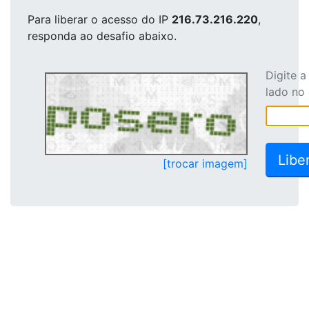
Para liberar o acesso
do IP
216.73.216.220
,
responda ao desafio abaixo.
Digite 
lado no
[trocar imagem]